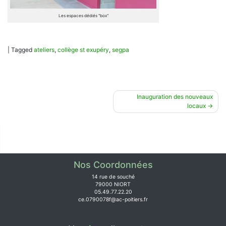
Les espaces dédiés "box"
|
Tagged
ateliers
,
collège st exupéry
,
segpa
Navigation
Inauguration des nouveaux
locaux
de
l’article
Nos Coordonnées
14 rue de souché
79000 NIORT
05.49.77.22.20
ce.0790078f@ac-poitiers.fr